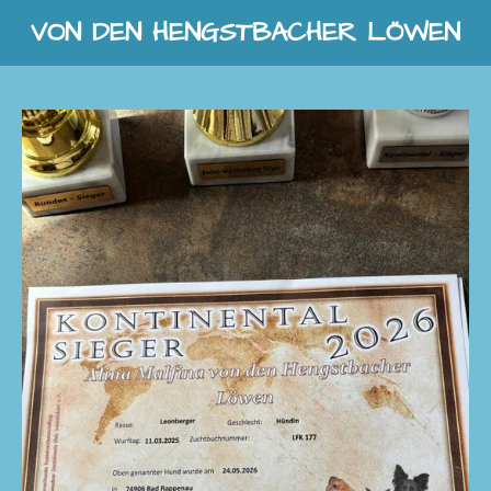
VON DEN HENGSTBACHER LÖWEN
Zum
Hauptinhalt
springen